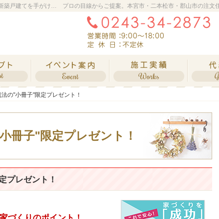
本宮市・二本松市・郡山市の新築・注文住宅・新築戸建てを手がける工務店なら橋本工務店
プロの目線からご提案。本宮市・二本松市・郡山市の注文
自然素材派のこだわり住宅
イベント情報
素敵だ
法の"小冊子"限定プレゼント！
法の"小冊子"限定プレゼント！
小冊子"限定プレゼント！
限定プレゼント！
家づくりのポイント！